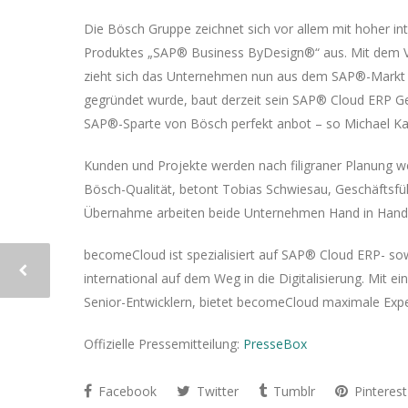
Die Bösch Gruppe zeichnet sich vor allem mit hoher in
Produktes „SAP® Business ByDesign®“ aus. Mit dem V
zieht sich das Unternehmen nun aus dem SAP®-Markt
gegründet wurde, baut derzeit sein SAP® Cloud ERP G
SAP®-Sparte von Bösch perfekt anbot – so Michael K
Kunden und Projekte werden nach filigraner Planung we
Bösch-Qualität, betont Tobias Schwiesau, Geschäftsf
Übernahme arbeiten beide Unternehmen Hand in Hand
becomeCloud ist spezialisiert auf SAP® Cloud ERP- s
international auf dem Weg in die Digitalisierung. Mit 
Senior-Entwicklern, bietet becomeCloud maximale Exp
Offizielle Pressemitteilung:
PresseBox
Facebook
Twitter
Tumblr
Pinterest