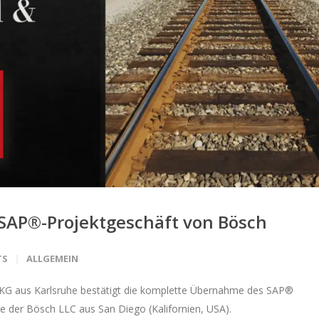
AP®-Projektgeschäft von Bösch
TS
ALLGEMEIN
G aus Karlsruhe bestätigt die komplette Übernahme des SAP®
 der Bösch LLC aus San Diego (Kalifornien, USA).