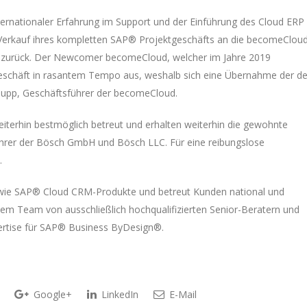
ternationaler Erfahrung im Support und der Einführung des Cloud ERP
erkauf ihres kompletten SAP® Projektgeschäfts an die becomeClou
 zurück. Der Newcomer becomeCloud, welcher im Jahre 2019
eschäft in rasantem Tempo aus, weshalb sich eine Übernahme der de
aupp, Geschäftsführer der becomeCloud.
iterhin bestmöglich betreut und erhalten weiterhin die gewohnte
ührer der Bösch GmbH und Bösch LLC. Für eine reibungslose
.
owie SAP® Cloud CRM-Produkte und betreut Kunden national und
einem Team von ausschließlich hochqualifizierten Senior-Beratern und
ertise für SAP® Business ByDesign®.
Google+
LinkedIn
E-Mail