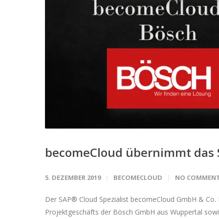
becomeCloud übernimmt das S
5. DEZEMBER 2019
BECOMECLOUD
NO COMMEN
Der SAP® Cloud Spezialist becomeCloud GmbH & Co. K
Projektgeschäfts der Bösch GmbH aus Wuppertal sowie